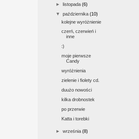
►
listopada
(6)
▼
października
(10)
kolejne wyróżnienie
czerń, czerwień i
inne
:)
moje pierwsze
Candy
wyróżnienia
zielenie i fiolety cd.
duużo nowości
kilka drobnostek
po przerwie
Katta i torebki
►
września
(8)