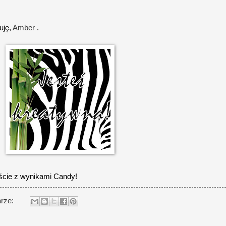
uję,
Amber
.
ście z wynikami Candy!
arze: