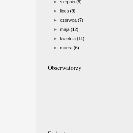
►
sierpnia
(9)
►
lipca
(8)
►
czerwca
(7)
►
maja
(12)
►
kwietnia
(11)
►
marca
(6)
Obserwatorzy